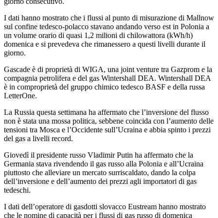
giorno consecutivo.
I dati hanno mostrato che i flussi al punto di misurazione di Mallnow
sul confine tedesco-polacco stavano andando verso est in Polonia a
un volume orario di quasi 1,2 milioni di chilowattora (kWh/h)
domenica e si prevedeva che rimanessero a questi livelli durante il
giorno.
Gascade è di proprietà di WIGA, una joint venture tra Gazprom e la
compagnia petrolifera e del gas Wintershall DEA. Wintershall DEA
è in comproprietà del gruppo chimico tedesco BASF e della russa
LetterOne.
La Russia questa settimana ha affermato che l’inversione del flusso
non è stata una mossa politica, sebbene coincida con l’aumento delle
tensioni tra Mosca e l’Occidente sull’Ucraina e abbia spinto i prezzi
del gas a livelli record.
Giovedì il presidente russo Vladimir Putin ha affermato che la
Germania stava rivendendo il gas russo alla Polonia e all’Ucraina
piuttosto che alleviare un mercato surriscaldato, dando la colpa
dell’inversione e dell’aumento dei prezzi agli importatori di gas
tedeschi.
I dati dell’operatore di gasdotti slovacco Eustream hanno mostrato
che le nomine di capacità per i flussi di gas russo di domenica