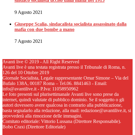
sindaco socialista ucciso dalla mafia nel 1915
9 Agosto 2021
Giuseppe Scalia, sindacalista socialista assassinato dalla
mafia con due bombe a mano
7 Agosto 2021
Avanti live © 2019 - All Right Reserved
Avanti live è una testata registrata presso il Tribunale di Roma, n.
126 del 10 Ottobre 2019
Giornale Socialista, Legale rappresentante Omar Simone – Via del
Bufalo 138A, 00187 Roma – Tel.06. 8841463 - Email:
info@avantilive.it - P.Iva: 11058950962
Le foto presenti sul plurisettimanale Avanti live sono prese da
internet, quindi valutate di pubblico dominio. Se il soggetto o gli
autori dovessero avere qualcosa in contrario alla pubblicazione,
basta segnalarlo alla redazione, alla mail: redazione@avantilive.it, si
provvederà alla rimozione delle immagini.
Comitato editoriale: Vittorio Lussana (Direttore Responsabile).
Bobo Craxi (Direttore Editoriale)