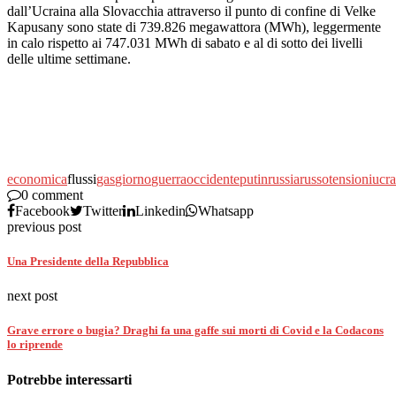
dall’Ucraina alla Slovacchia attraverso il punto di confine di Velke
Kapusany sono state di 739.826 megawattora (MWh), leggermente
in calo rispetto ai 747.031 MWh di sabato e al di sotto dei livelli
delle ultime settimane.
economica
flussi
gas
giorno
guerra
occidente
putin
russia
russo
tensioni
ucra
0 comment
Facebook
Twitter
Linkedin
Whatsapp
previous post
Una Presidente della Repubblica
next post
Grave errore o bugia? Draghi fa una gaffe sui morti di Covid e la Codacons
lo riprende
Potrebbe interessarti