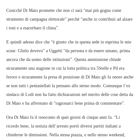
Cosicché Di Maio promette che non ci sarà “mai più gogna come
strumento di campagna elettorale” perché “anche io contribuii ad alzare
i toni e a esacerbare il clima”.
E quindi adesso dice che “è giusto che in questa sede io esprima le mie
scuse. Glielo dovevo” a Uggetti “da persona e da essere umano, prima
ancora che da uomo delle istituzioni”. Questa ammissione chiude
sicuramente una stagione in cui la lotta politica tra 5Stelle e Pd era
feroce e sicuramente la presa di posizione di Di Maio gli fa onore anche
se non tutti i pentastellati la pensano allo stesso modo. Comunque l’ex
sindaco di Lodi non ha fatto dichiarazioni nel merito delle cose detta da
Di Maio e ha affermato di “ragionarci bene prima di commentare”.
Ora Di Maio fa il resoconto di quei giorni di cinque anni fa. “Li
ricordo bene, la notizia dell’arresto portò diversi partiti italiani a
chiederne le dimissioni. Nella stessa piazza, e nello stesso weekend,