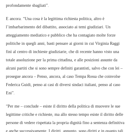
profondamente sbagliati”.
E ancora. “Una cosa è la legittima richiesta politica, altro è
l’imbarbarimento del dibattito, associato ai temi giudiziari. Un
atteggiamento mediatico e pubblico che ha contagiato molte forze
politiche in quegli anni, basti pensare ai giorni in cui Virginia Raggi
finì al centro di inchieste giudiziarie, che di recente hanno visto una
totale assoluzione per la prima cittadina, e alle posizioni assunte da
alcuni partiti che si sono sempre definiti garantisti, salvo che con lei –
prosegue ancora – Penso, ancora, al caso Tempa Rossa che coinvolse
Federica Guidi, penso ai casi di diversi sindaci italiani, penso al caso
Eni”.
“Per me – conclude – esiste il diritto della politica di muovere le sue
legittime critiche e richieste, ma allo stesso tempo esiste il diritto delle
persone di vedere rispettata la propria dignità fino a sentenza definitiva
e anche successivamente. I diritti, appunto, sono diritti e in quanto tali