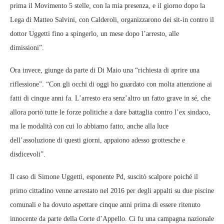
prima il Movimento 5 stelle, con la mia presenza, e il giorno dopo la
Lega di Matteo Salvini, con Calderoli, organizzarono dei sit-in contro il
dottor Uggetti fino a spingerlo, un mese dopo l’arresto, alle
dimissioni”.
Ora invece, giunge da parte di Di Maio una “richiesta di aprire una
riflessione”. “Con gli occhi di oggi ho guardato con molta attenzione ai
fatti di cinque anni fa. L’arresto era senz’altro un fatto grave in sé, che
allora portò tutte le forze politiche a dare battaglia contro l’ex sindaco,
ma le modalità con cui lo abbiamo fatto, anche alla luce
dell’assoluzione di questi giorni, appaiono adesso grottesche e
disdicevoli”.
Il caso di Simone Uggetti, esponente Pd, suscitò scalpore poiché il
primo cittadino venne arrestato nel 2016 per degli appalti su due piscine
comunali e ha dovuto aspettare cinque anni prima di essere ritenuto
innocente da parte della Corte d’Appello. Ci fu una campagna nazionale