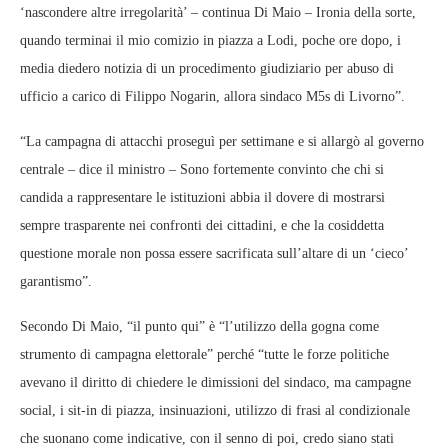
‘nascondere altre irregolarità’ – continua Di Maio – Ironia della sorte,
quando terminai il mio comizio in piazza a Lodi, poche ore dopo, i
media diedero notizia di un procedimento giudiziario per abuso di
ufficio a carico di Filippo Nogarin, allora sindaco M5s di Livorno”.
“La campagna di attacchi proseguì per settimane e si allargò al governo
centrale – dice il ministro – Sono fortemente convinto che chi si
candida a rappresentare le istituzioni abbia il dovere di mostrarsi
sempre trasparente nei confronti dei cittadini, e che la cosiddetta
questione morale non possa essere sacrificata sull’altare di un ‘cieco’
garantismo”.
Secondo Di Maio, “il punto qui” è “l’utilizzo della gogna come
strumento di campagna elettorale” perché “tutte le forze politiche
avevano il diritto di chiedere le dimissioni del sindaco, ma campagne
social, i sit-in di piazza, insinuazioni, utilizzo di frasi al condizionale
che suonano come indicative, con il senno di poi, credo siano stati