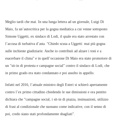
Meglio tardi che mai. In una lunga lettera ad un giornale, Luigi Di
Maio, fa un’autocritica per la gogna mediatica a cui venne sottoposto
Simone Uggetti, ex sindaco di Lodi, il quale era stato arrestato con
l’accusa di turbativa d’asta. “Chiedo scusa a Uggetti: mai più gogna
sulle inchieste giudiziarie. Anche io contribuii ad alzare i toni e a
esacerbare il clima” e in quell’occasione Di Maio era stato promotore di
un “sit-in di protesta e campagne social” contro il sindaco di Lodi, che
in primo grado era stato condannato e poi assolto in appello.
Infatti nel 2016, l’attuale ministro degli Esteri si schierò apertamente
contro l’ex primo cittadino chiedendo le sue dimissioni e ora pentito
dichiara che “campagne social, i sit-in di piazza, insinuazioni, utilizzo
di frasi al condizionale che suonano come indicative, con il senno di
poi, credo siano stati profondamente sbagliati”.