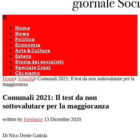
Home
News
Politica
Economia
Arte & Cultura
Estero
Storia dei socialisti
Speciale Craxi
Chi siamo
Home
Attualità
Comunali 2021: Il test da non sottovalutare per la
maggioranza
Comunali 2021: Il test da non
sottovalutare per la maggioranza
written by
Freelance
13 Dicembre 2020
Di Nico Dente Gattola