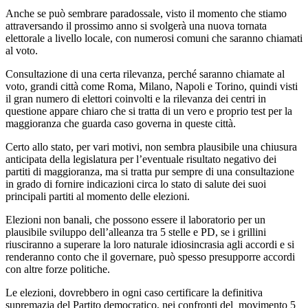
Anche se può sembrare paradossale, visto il momento che stiamo
attraversando il prossimo anno si svolgerà una nuova tornata
elettorale a livello locale, con numerosi comuni che saranno chiamati
al voto.
Consultazione di una certa rilevanza, perché saranno chiamate al
voto, grandi città come Roma, Milano, Napoli e Torino, quindi visti
il gran numero di elettori coinvolti e la rilevanza dei centri in
questione appare chiaro che si tratta di un vero e proprio test per la
maggioranza che guarda caso governa in queste città.
Certo allo stato, per vari motivi, non sembra plausibile una chiusura
anticipata della legislatura per l’eventuale risultato negativo dei
partiti di maggioranza, ma si tratta pur sempre di una consultazione
in grado di fornire indicazioni circa lo stato di salute dei suoi
principali partiti al momento delle elezioni.
Elezioni non banali, che possono essere il laboratorio per un
plausibile sviluppo dell’alleanza tra 5 stelle e PD, se i grillini
riusciranno a superare la loro naturale idiosincrasia agli accordi e si
renderanno conto che il governare, può spesso presupporre accordi
con altre forze politiche.
Le elezioni, dovrebbero in ogni caso certificare la definitiva
supremazia del Partito democratico, nei confronti del movimento 5