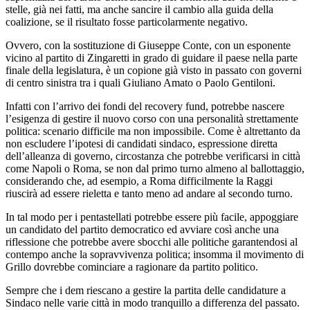
stelle, già nei fatti, ma anche sancire il cambio alla guida della
coalizione, se il risultato fosse particolarmente negativo.
Ovvero, con la sostituzione di Giuseppe Conte, con un esponente
vicino al partito di Zingaretti in grado di guidare il paese nella parte
finale della legislatura, è un copione già visto in passato con governi
di centro sinistra tra i quali Giuliano Amato o Paolo Gentiloni.
Infatti con l’arrivo dei fondi del recovery fund, potrebbe nascere
l’esigenza di gestire il nuovo corso con una personalità strettamente
politica: scenario difficile ma non impossibile. Come è altrettanto da
non escludere l’ipotesi di candidati sindaco, espressione diretta
dell’alleanza di governo, circostanza che potrebbe verificarsi in città
come Napoli o Roma, se non dal primo turno almeno al ballottaggio,
considerando che, ad esempio, a Roma difficilmente la Raggi
riuscirà ad essere rieletta e tanto meno ad andare al secondo turno.
In tal modo per i pentastellati potrebbe essere più facile, appoggiare
un candidato del partito democratico ed avviare così anche una
riflessione che potrebbe avere sbocchi alle politiche garantendosi al
contempo anche la sopravvivenza politica; insomma il movimento di
Grillo dovrebbe cominciare a ragionare da partito politico.
Sempre che i dem riescano a gestire la partita delle candidature a
Sindaco nelle varie città in modo tranquillo a differenza del passato.