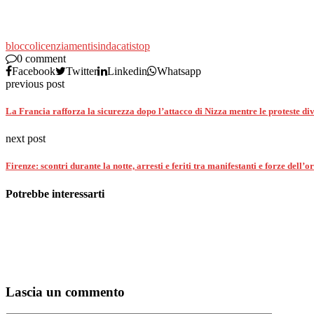
blocco
licenziamenti
sindacati
stop
0 comment
Facebook
Twitter
Linkedin
Whatsapp
previous post
La Francia rafforza la sicurezza dopo l’attacco di Nizza mentre le proteste
next post
Firenze: scontri durante la notte, arresti e feriti tra manifestanti e forze dell’o
Potrebbe interessarti
Lascia un commento