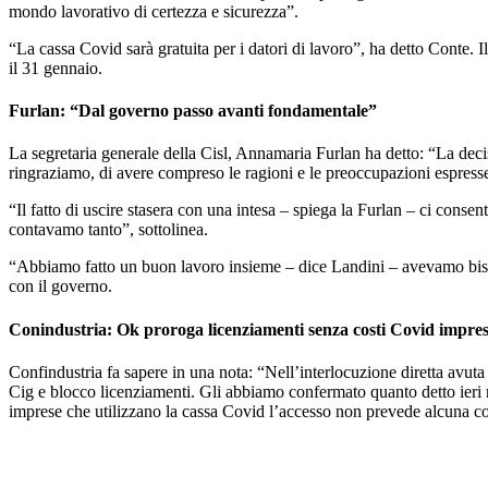
mondo lavorativo di certezza e sicurezza”.
“La cassa Covid sarà gratuita per i datori di lavoro”, ha detto Conte. Il
il 31 gennaio.
Furlan: “Dal governo passo avanti fondamentale”
La segretaria generale della Cisl, Annamaria Furlan ha detto: “La deci
ringraziamo, di avere compreso le ragioni e le preoccupazioni espresse
“Il fatto di uscire stasera con una intesa – spiega la Furlan – ci conse
contavamo tanto”, sottolinea.
“Abbiamo fatto un buon lavoro insieme – dice Landini – avevamo bisog
con il governo.
Conindustria: Ok proroga licenziamenti senza costi Covid impre
Confindustria fa sapere in una nota: “Nell’interlocuzione diretta avuta
Cig e blocco licenziamenti. Gli abbiamo confermato quanto detto ieri ne
imprese che utilizzano la cassa Covid l’accesso non prevede alcuna co