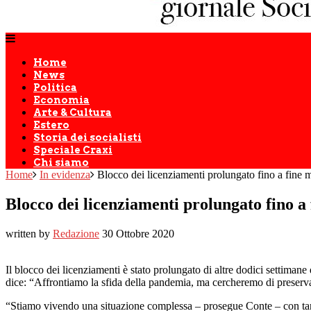
Home
News
Politica
Economia
Arte & Cultura
Estero
Storia dei socialisti
Speciale Craxi
Chi siamo
Home
In evidenza
Blocco dei licenziamenti prolungato fino a fine 
Blocco dei licenziamenti prolungato fino a
written by
Redazione
30 Ottobre 2020
Il blocco dei licenziamenti è stato prolungato di altre dodici settimane
dice: “Affrontiamo la sfida della pandemia, ma cercheremo di preservare
“Stiamo vivendo una situazione complessa – prosegue Conte – con tanta