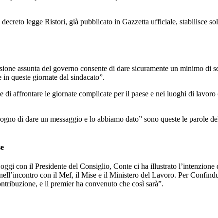
 decreto legge Ristori, già pubblicato in Gazzetta ufficiale, stabilisce sol
sione assunta del governo consente di dare sicuramente un minimo di sere
 in queste giornate dal sindacato”.
nte di affrontare le giornate complicate per il paese e nei luoghi di lavor
no di dare un messaggio e lo abbiamo dato” sono queste le parole del 
se
 oggi con il Presidente del Consiglio, Conte ci ha illustrato l’intenzio
ll’incontro con il Mef, il Mise e il Ministero del Lavoro. Per Confindus
ntribuzione, e il premier ha convenuto che così sarà”.