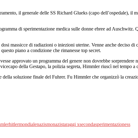
centramento, il generale delle SS Richard Glueks (capo dell’ospedale), il
programma di sperimentazione medica sulle donne ebree ad Auschwitz. Qu
dosi massicce di radiazioni o iniezioni uterine. Venne anche deciso di c
vò questo piano a condizione che rimanesse top secret.
esse approvato un programma del genere non dovrebbe sorprendere ness
 vicecapo della Gestapo, la polizia segreta, Himmler riuscì nel tempo a co
ne della soluzione finale del Fuhrer. Fu Himmler che organizzò la creazio
mler
hitler
mondiale
nazismo
nazista
raggi x
seconda
sperimentazione
ss