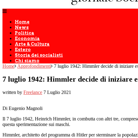
Home
News
Politica
Economia
Arte & Cultura
Estero
Storia dei socialisti
Chi siamo
Home
Approfondimenti
7 luglio 1942: Himmler decide di iniziare e
7 luglio 1942: Himmler decide di iniziare 
written by
Freelance
7 Luglio 2021
Di Eugenio Magnoli
Il 7 luglio 1942, Heinrich Himmler, in combutta con altri tre, compre
questa sperimentazione sui maschi.
Himmler, architetto del programma di Hitler per sterminare la popolazi