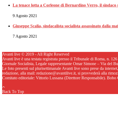
La tenace lotta a Corleone di Bernardino Verro, il sindaco s
9 Agosto 2021
Giuseppe Scalia, sindacalista socialista assassinato dalla 
7 Agosto 2021
Avanti live © 2019 - All Right Reserved
Avanti live è una testata registrata presso il Tribunale di Roma, n. 12
Giornale Socialista, Legale rappresentante Omar Simone – Via del B
Le foto presenti sul plurisettimanale Avanti live sono prese da internet
redazione, alla mail: redazione@avantilive.it, si provvederà alla rimo
Comitato editoriale: Vittorio Lussana (Direttore Responsabile). Bobo C
Back To Top