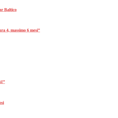
ar Baltico
dura 4, massimo 6 mesi”
i!”
osi