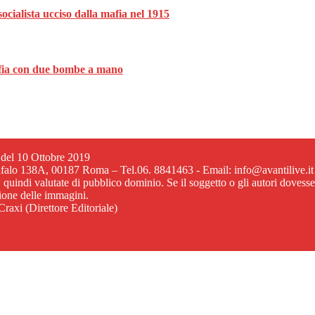
ocialista ucciso dalla mafia nel 1915
mafia con due bombe a mano
6 del 10 Ottobre 2019
ufalo 138A, 00187 Roma – Tel.06. 8841463 - Email: info@avantilive.it
, quindi valutate di pubblico dominio. Se il soggetto o gli autori dovess
zione delle immagini.
raxi (Direttore Editoriale)