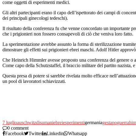
come oggetti di esperimenti medici.
Gli altri partecipanti erano il capo dell’ispettorato dei campi di con
dei principali ginecologi tedeschi).
Il risultato della conferenza fu che venne concordato un importante 
che i prigionieri non fossero consapevoli di ciò che veniva loro fatto.
La sperimentazione avrebbe assunto la forma di sterilizzazione tramite 
dimostrare gli effetti sui prigionieri ebrei maschi. Adolf Hitler appro
Che Heinrich Himmler avesse proposto una conferenza del genere o av
Come capo della Schutzstaffel, il braccio militare del partito nazista, e
Questa presa di potere si sarebbe rivelata molto efficace nell’attuazio
un pool di lavoratori schiavizzati.
7 luglio
auschwitz
disumani
ebrei
esperimenti
germania
gestapo
guerra
him
0 comment
Facebook
Twitter
Linkedin
Whatsapp