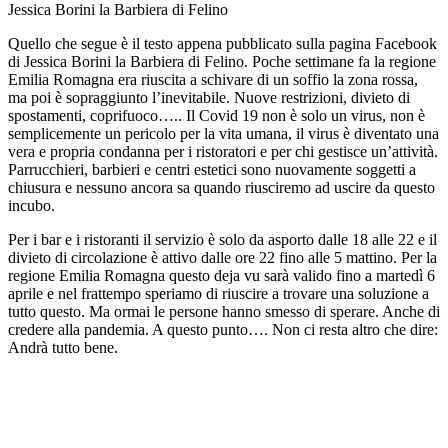
Jessica Borini la Barbiera di Felino
Quello che segue è il testo appena pubblicato sulla pagina Facebook
di Jessica Borini la Barbiera di Felino. Poche settimane fa la regione
Emilia Romagna era riuscita a schivare di un soffio la zona rossa,
ma poi è sopraggiunto l’inevitabile. Nuove restrizioni, divieto di
spostamenti, coprifuoco….. Il Covid 19 non è solo un virus, non è
semplicemente un pericolo per la vita umana, il virus è diventato una
vera e propria condanna per i ristoratori e per chi gestisce un’attività.
Parrucchieri, barbieri e centri estetici sono nuovamente soggetti a
chiusura e nessuno ancora sa quando riusciremo ad uscire da questo
incubo.
Per i bar e i ristoranti il servizio è solo da asporto dalle 18 alle 22 e il
divieto di circolazione è attivo dalle ore 22 fino alle 5 mattino. Per la
regione Emilia Romagna questo deja vu sarà valido fino a martedì 6
aprile e nel frattempo speriamo di riuscire a trovare una soluzione a
tutto questo. Ma ormai le persone hanno smesso di sperare. Anche di
credere alla pandemia. A questo punto…. Non ci resta altro che dire:
Andrà tutto bene.