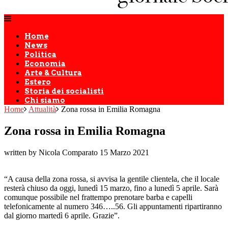
Home
News
Politica
Economia
Arte & Cultura
Estero
Storia dei socialisti
Chi siamo
Home
Attualità
Zona rossa in Emilia Romagna
Zona rossa in Emilia Romagna
written by Nicola Comparato
15 Marzo 2021
“A causa della zona rossa, si avvisa la gentile clientela, che il locale
resterà chiuso da oggi, lunedì 15 marzo, fino a lunedì 5 aprile. Sarà
comunque possibile nel frattempo prenotare barba e capelli
telefonicamente al numero 346…..56. Gli appuntamenti ripartiranno
dal giorno martedì 6 aprile. Grazie”.