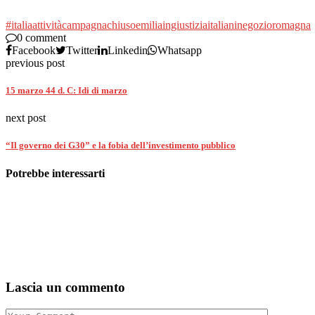
#italia
attività
campagna
chiuso
emilia
ingiustizia
italiani
negozio
romagna
0 comment
Facebook
Twitter
Linkedin
Whatsapp
previous post
15 marzo 44 d. C: Idi di marzo
next post
“Il governo dei G30” e la fobia dell’investimento pubblico
Potrebbe interessarti
Lascia un commento