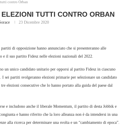
tutti contro Orban
 ELEZIONI TUTTI CONTRO ORBAN
Sorace
23 Dicembre 2020
i partiti di opposizione hanno annunciato che si presenteranno alle
o e il suo partito Fidesz nelle elezioni nazionali del 2022.
o un unico candidato unitario per opporsi al partito Fidesz in ciascuno
le. I sei partiti svolgeranno elezioni primarie per selezionare un candidato
tre elezioni consecutive che lo hanno portato alla guida del paese dal
iverse e includono anche il liberale Momentum, il partito di desta Jobbik e
ongiunta e hanno riferito che la loro alleanza non è da intendersi in una
enze alla ricerca per determinare una svolta e un “cambiamento di epoca”.