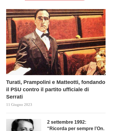
LAMPEDUSA: MELONI E LEYEN
MAFIA SICILIANA: LA STORI
METTONO IN SCENA UNA...
COSA NOSTRA
17 Settembre 2023
17 Settembre 2023
Turati, Prampolini e Matteotti, fondando
il PSU contro il partito ufficiale di
Serrati
11 Giugno 2023
2 settembre 1992:
“Ricorda per sempre l’On.