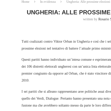
Home
In evidenza
Ungheria: Alle prossime elezioni 
UNGHERIA: ALLE PROSSIME
written by
Rosario 
Tutti coalizzati contro Viktor Orban in Ungheria e così che i se
prossime elezioni nel tentativo di battere l’attuale primo ministr
Questi partiti hanno individuato un’intesa comune e esprimerann
dei 106 distretti elettorali ungheresi con un’unica lista elettora
premier congiunto da opporre ad Orban, che è stato vincitore di 
2010.
I sei partiti che si alleano rappresentano aree politiche assai d
quello dei Verdi, Dialogue. Pertanto hanno presentato una nota c
fusione ma che avrebbero soltanto messo da parte le loro differ