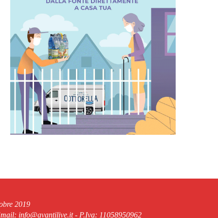
tobre 2019
ail: info@avantilive.it - P.Iva: 11058950962