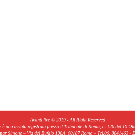
Avanti live © 2019 - All Right Reserved
ve è una testata registrata presso il Tribunale di Roma, n. 126 del 10 Ot
Omar Simone – Via del Bufalo 138A, 00187 Roma – Tel.06. 8841463 - Em