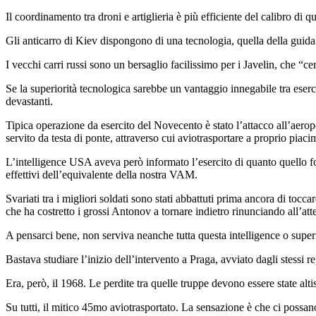
Il coordinamento tra droni e artiglieria è più efficiente del calibro di q
Gli anticarro di Kiev dispongono di una tecnologia, quella della guida 
I vecchi carri russi sono un bersaglio facilissimo per i Javelin, che “c
Se la superiorità tecnologica sarebbe un vantaggio innegabile tra eserciti
devastanti.
Tipica operazione da esercito del Novecento è stato l’attacco all’aero
servito da testa di ponte, attraverso cui aviotrasportare a proprio piac
L’intelligence USA aveva però informato l’esercito di quanto quello fos
effettivi dell’equivalente della nostra VAM.
Svariati tra i migliori soldati sono stati abbattuti prima ancora di tocc
che ha costretto i grossi Antonov a tornare indietro rinunciando all’att
A pensarci bene, non serviva neanche tutta questa intelligence o super
Bastava studiare l’inizio dell’intervento a Praga, avviato dagli stessi r
Era, però, il 1968. Le perdite tra quelle truppe devono essere state alt
Su tutti, il mitico 45mo aviotrasportato. La sensazione è che ci possano