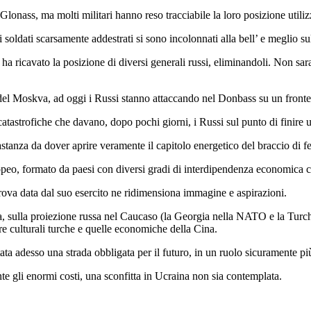
lonass, ma molti militari hanno reso tracciabile la loro posizione utili
 soldati scarsamente addestrati si sono incolonnati alla bell’ e meglio sull
ha ricavato la posizione di diversi generali russi, eliminandoli. Non sa
el Moskva, ad oggi i Russi stanno attaccando nel Donbass su un fronte
tastrofiche che davano, dopo pochi giorni, i Russi sul punto di finire u
bastanza da dover aprire veramente il capitolo energetico del braccio di 
 europeo, formato da paesi con diversi gradi di interdipendenza economica
ova data dal suo esercito ne ridimensiona immagine e aspirazioni.
a, sulla proiezione russa nel Caucaso (la Georgia nella NATO e la Turchi
e culturali turche e quelle economiche della Cina.
ata adesso una strada obbligata per il futuro, in un ruolo sicuramente p
e gli enormi costi, una sconfitta in Ucraina non sia contemplata.