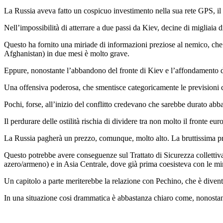
La Russia aveva fatto un cospicuo investimento nella sua rete GPS, il G
Nell’impossibilità di atterrare a due passi da Kiev, decine di migliaia di
Questo ha fornito una miriade di informazioni preziose al nemico, che 
Afghanistan) in due mesi è molto grave.
Eppure, nonostante l’abbandono del fronte di Kiev e l’affondamento d
Una offensiva poderosa, che smentisce categoricamente le previsioni ca
Pochi, forse, all’inizio del conflitto credevano che sarebbe durato ab
Il perdurare delle ostilità rischia di dividere tra non molto il fronte
La Russia pagherà un prezzo, comunque, molto alto. La bruttissima pr
Questo potrebbe avere conseguenze sul Trattato di Sicurezza collettiv
azero/armeno) e in Asia Centrale, dove già prima coesisteva con le mir
Un capitolo a parte meriterebbe la relazione con Pechino, che è divent
In una situazione cosi drammatica è abbastanza chiaro come, nonostant