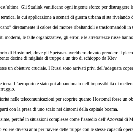
uest’ultima. Gli Starlink vanificano ogni ingente sforzo per distruggere le
termica, la cui applicazione a scenari di guerra urbana si sta rivelando 
ercano” direttamente il calore del motore ribaltandoli e trasformandoli in
 moderni, le falle organizzative, gli errori e le arretratezze russe hanno 
porto di Hostomel, dove gli Spetsnaz avrebbero dovuto prendere il piccol
imento decine di migliaia di truppe a un tiro di schioppo da Kiev.
se un obiettivo cruciale. I Russi sono arrivati privi dell’adeguata copert
are terra. L’aeroporto è stato poi abbandonato nell’impossibilità di metter
erraggio.
iorità nelle telecomunicazioni per scoprire quanto Hostomel fosse un ob
eparti con la presa di uno scalo nei dintorni della capitale boema.
issime, perché in situazioni complesse come l’assedio dell’Azovstal di Ma
 volere diversi anni per riavere delle truppe con le stesse capacità opera