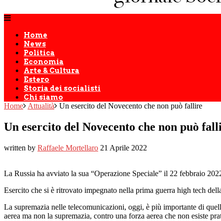
Home
News
Politica
Economia
Arte & Cultura
Estero
Storia dei socialisti
Chi siamo
Home
Attualità
Un esercito del Novecento che non può fallire
Un esercito del Novecento che non può fall
written by
Raffaele Mortellaro
21 Aprile 2022
La Russia ha avviato la sua “Operazione Speciale” il 22 febbraio 2022 
Esercito che si è ritrovato impegnato nella prima guerra high tech della
La supremazia nelle telecomunicazioni, oggi, è più importante di quella
aerea ma non la supremazia, contro una forza aerea che non esiste pra