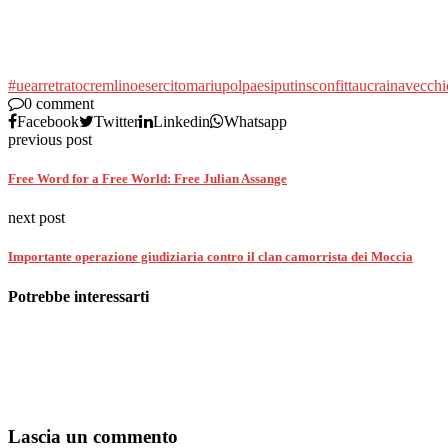
#ue
arretrato
cremlino
esercito
mariupol
paesi
putin
sconfitta
ucraina
vecchi
0 comment
Facebook
Twitter
Linkedin
Whatsapp
previous post
Free Word for a Free World: Free Julian Assange
next post
Importante operazione giudiziaria contro il clan camorrista dei Moccia
Potrebbe interessarti
Lascia un commento