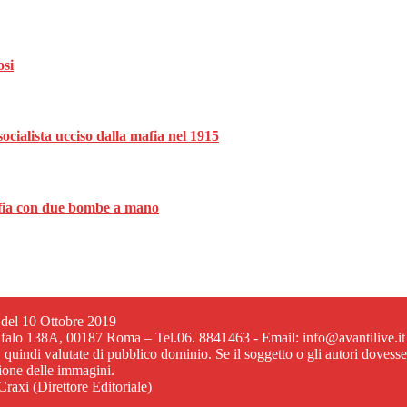
osi
ocialista ucciso dalla mafia nel 1915
mafia con due bombe a mano
6 del 10 Ottobre 2019
ufalo 138A, 00187 Roma – Tel.06. 8841463 - Email: info@avantilive.it
, quindi valutate di pubblico dominio. Se il soggetto o gli autori dovess
zione delle immagini.
raxi (Direttore Editoriale)