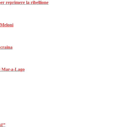
per reprimere la ribellione
a Meloni
Ucraina
di Mar-a-Lago
i!”