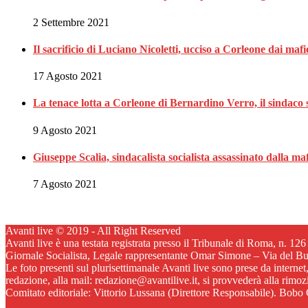
2 Settembre 2021
Il sacrificio di Luciano Nicoletti, ucciso a Corleone dai mafi
17 Agosto 2021
La tenace lotta a Corleone di Bernardino Verro, il sindaco s
9 Agosto 2021
Giuseppe Scalia, sindacalista socialista assassinato dalla 
7 Agosto 2021
Avanti live © 2019 - All Right Reserved
Avanti live è una testata registrata presso il Tribunale di Roma, n. 12
Giornale Socialista, Legale rappresentante Omar Simone – Via del B
Le foto presenti sul plurisettimanale Avanti live sono prese da internet
redazione, alla mail: redazione@avantilive.it, si provvederà alla rimo
Comitato editoriale: Vittorio Lussana (Direttore Responsabile). Bobo C