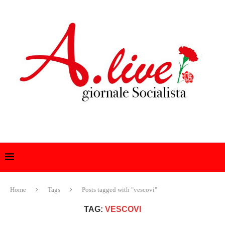
Home
Tags
Posts tagged with "vescovi"
TAG:
VESCOVI