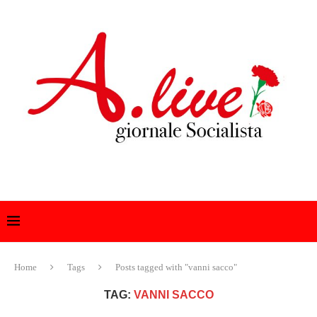
Home
Tags
Posts tagged with "vanni sacco"
TAG:
VANNI SACCO