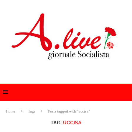
Home
Tags
Posts tagged with "uccisa"
TAG:
UCCISA