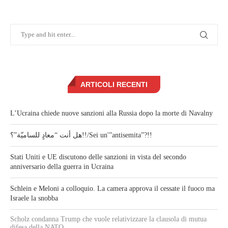
ARTICOLI RECENTI
L’Ucraina chiede nuove sanzioni alla Russia dopo la morte di Navalny
هل أنت “معادٍ للساميّة”؟!!/Sei un'”antisemita”?!!
Stati Uniti e UE discutono delle sanzioni in vista del secondo
anniversario della guerra in Ucraina
Schlein e Meloni a colloquio. La camera approva il cessate il fuoco ma
Israele la snobba
Scholz condanna Trump che vuole relativizzare la clausola di mutua
difesa della NATO