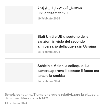
هل أنت “معادٍ للساميّة”؟!!/Sei
un'”antisemita”?!!
19 Febbraio 2024
Stati Uniti e UE discutono delle
sanzioni in vista del secondo
anniversario della guerra in Ucraina
15 Febbraio 2024
Schlein e Meloni a colloquio. La
camera approva il cessate il fuoco ma
Israele la snobba
14 Febbraio 2024
Scholz condanna Trump che vuole relativizzare la clausola
di mutua difesa della NATO
13 Febbraio 2024