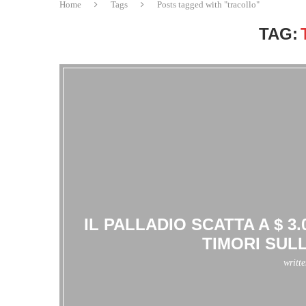
Home
Tags
Posts tagged with "tracollo"
TAG:
IL PALLADIO SCATTA A $ 
TIMORI SUL
writt