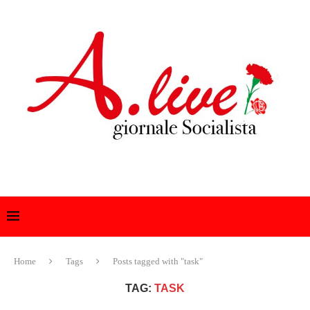
Home
Tags
Posts tagged with "task"
TAG:
TASK