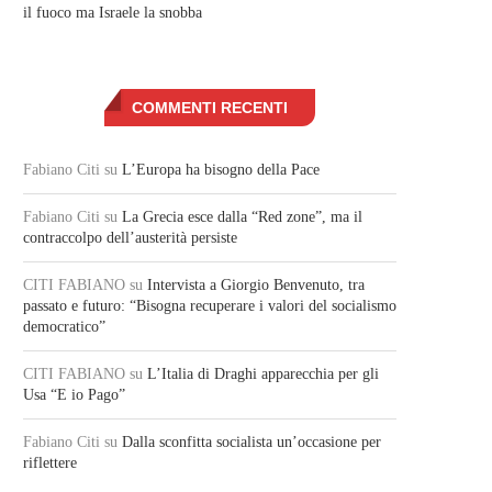
il fuoco ma Israele la snobba
COMMENTI RECENTI
Fabiano Citi
su
L’Europa ha bisogno della Pace
Fabiano Citi
su
La Grecia esce dalla “Red zone”, ma il
contraccolpo dell’austerità persiste
CITI FABIANO
su
Intervista a Giorgio Benvenuto, tra
passato e futuro: “Bisogna recuperare i valori del socialismo
democratico”
CITI FABIANO
su
L’Italia di Draghi apparecchia per gli
Usa “E io Pago”
Fabiano Citi
su
Dalla sconfitta socialista un’occasione per
riflettere