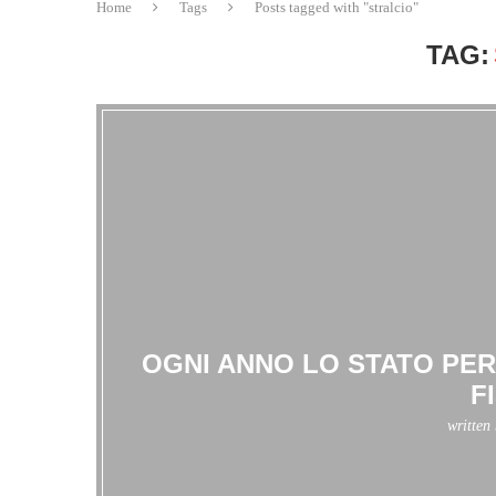
Home
Tags
Posts tagged with "stralcio"
TAG:
OGNI ANNO LO STATO PER
F
written