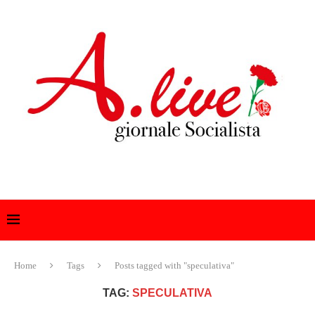
Home
Tags
Posts tagged with "speculativa"
TAG:
SPECULATIVA