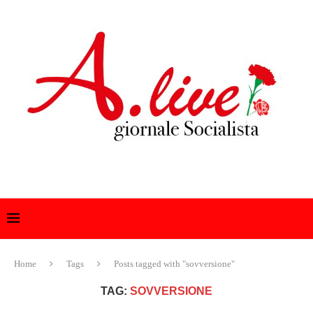
Home
Tags
Posts tagged with "sovversione"
TAG:
SOVVERSIONE