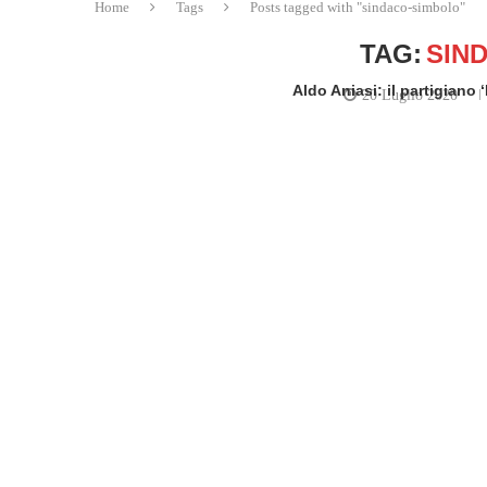
Home
Tags
Posts tagged with "sindaco-simbolo"
TAG:
SIN
Aldo Aniasi: il partigiano
20 Luglio 2020
written