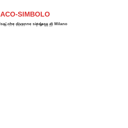
DACO-SIMBOLO
 ‘Iso’ che divenne sindaco di Milano
371 views
 by
Rosario Sorace