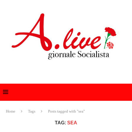
Home
Tags
Posts tagged with "sea"
TAG:
SEA