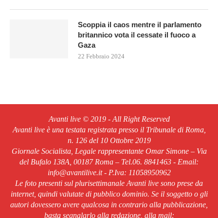
Scoppia il caos mentre il parlamento
britannico vota il cessate il fuoco a
Gaza
22 Febbraio 2024
Avanti live © 2019 - All Right Reserved
Avanti live è una testata registrata presso il Tribunale di Roma,
n. 126 del 10 Ottobre 2019
Giornale Socialista, Legale rappresentante Omar Simone – Via
del Bufalo 138A, 00187 Roma – Tel.06. 8841463 - Email:
info@avantilive.it - P.Iva: 11058950962
Le foto presenti sul plurisettimanale Avanti live sono prese da
internet, quindi valutate di pubblico dominio. Se il soggetto o gli
autori dovessero avere qualcosa in contrario alla pubblicazione,
basta segnalarlo alla redazione, alla mail: