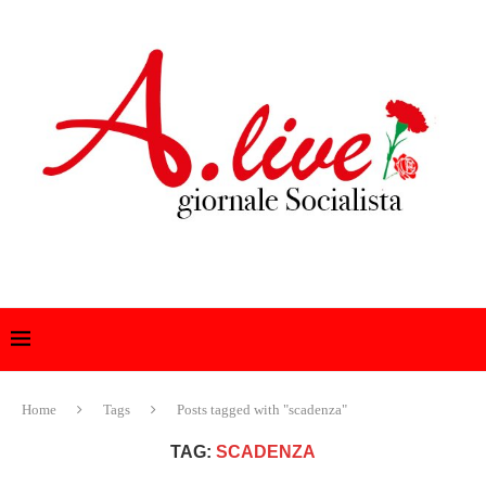
Home
Tags
Posts tagged with "scadenza"
TAG:
SCADENZA