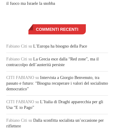
il fuoco ma Israele la snobba
COMMENTI RECENTI
Fabiano Citi
su
L’Europa ha bisogno della Pace
Fabiano Citi
su
La Grecia esce dalla “Red zone”, ma il
contraccolpo dell’austerità persiste
CITI FABIANO
su
Intervista a Giorgio Benvenuto, tra
passato e futuro: “Bisogna recuperare i valori del socialismo
democratico”
CITI FABIANO
su
L’Italia di Draghi apparecchia per gli
Usa “E io Pago”
Fabiano Citi
su
Dalla sconfitta socialista un’occasione per
riflettere