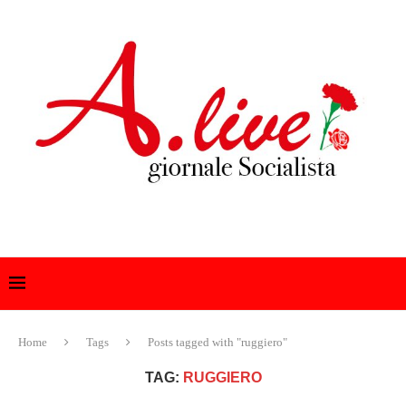
Home
Tags
Posts tagged with "ruggiero"
TAG:
RUGGIERO