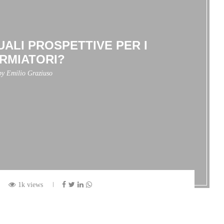
UALI PROSPETTIVE PER I
RMIATORI?
 by
Emilio Graziuso
1k views