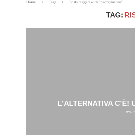
Home
Tags
Posts tagged with "risorgimento"
TAG:
RI
L’ALTERNATIVA C’È! 
writt