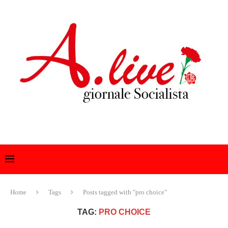
Home
Tags
Posts tagged with "pro choice"
TAG:
PRO CHOICE