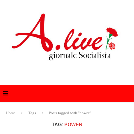
Home
Tags
Posts tagged with "power"
TAG:
POWER