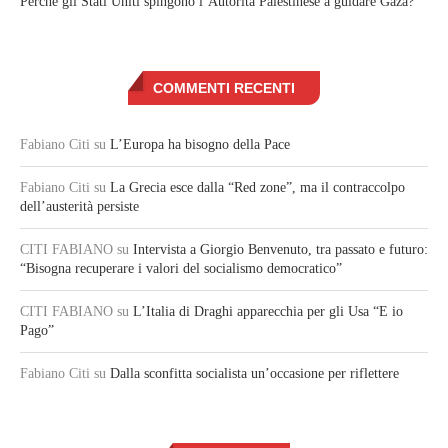
Perché gli Stati Uniti spingono l’Autorità Palestinese a guidare Gaza?
COMMENTI RECENTI
Fabiano Citi
su
L’Europa ha bisogno della Pace
Fabiano Citi
su
La Grecia esce dalla “Red zone”, ma il contraccolpo
dell’austerità persiste
CITI FABIANO
su
Intervista a Giorgio Benvenuto, tra passato e futuro:
“Bisogna recuperare i valori del socialismo democratico”
CITI FABIANO
su
L’Italia di Draghi apparecchia per gli Usa “E io
Pago”
Fabiano Citi
su
Dalla sconfitta socialista un’occasione per riflettere