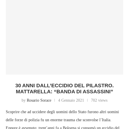
30 ANNI DALL’ECCIDIO DEL PILASTRO.
MATTARELLA: “BANDA DI ASSASSINI”
by
Rosario Sorace
4 Gennaio 2021
702 views
Scoprire che ad uccidere degli uomini dello Stato furono altri uomini
delle forze di polizia fu un enorme trauma che sconvolse l’Italia.
Eppure è avvenuto; trent’anni fa a Bologna si consumò un eccidio del