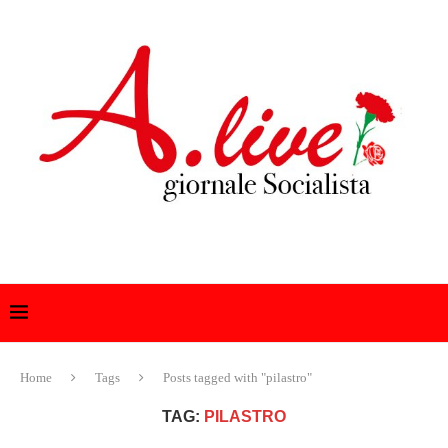
Home
Tags
Posts tagged with "pilastro"
TAG:
PILASTRO