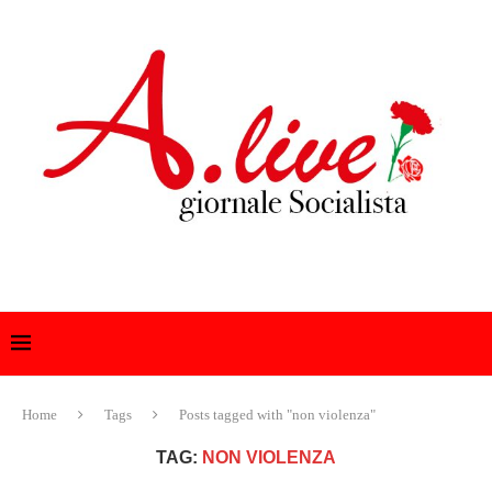
Home
Tags
Posts tagged with "non violenza"
TAG:
NON VIOLENZA