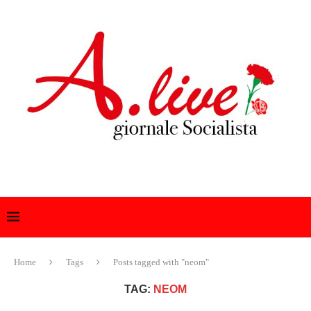
Home
Tags
Posts tagged with "neom"
TAG:
NEOM