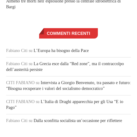
Almeno tre morti nell’esplosione presso la centrale idroelettrica di
Bargi
COMMENTI RECENTI
Fabiano Citi
su
L’Europa ha bisogno della Pace
Fabiano Citi
su
La Grecia esce dalla “Red zone”, ma il contraccolpo
dell’austerità persiste
CITI FABIANO
su
Intervista a Giorgio Benvenuto, tra passato e futuro:
“Bisogna recuperare i valori del socialismo democratico”
CITI FABIANO
su
L’Italia di Draghi apparecchia per gli Usa “E io
Pago”
Fabiano Citi
su
Dalla sconfitta socialista un’occasione per riflettere