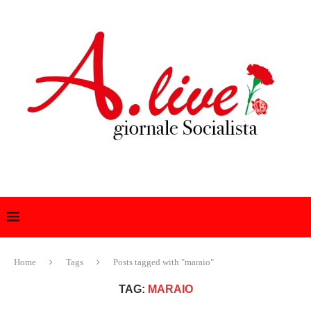
Home
Tags
Posts tagged with "maraio"
TAG:
MARAIO