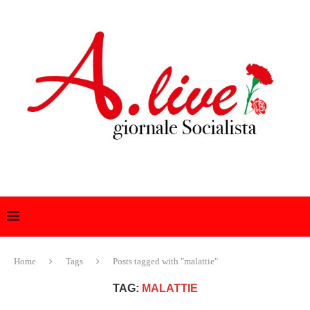
Home
Tags
Posts tagged with "malattie"
TAG:
MALATTIE