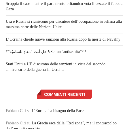
Scoppia il caos mentre il parlamento britannico vota il cessate il fuoco a
Gaza
Usa e Russia si riuniscono per discutere dell’occupazione israeliana alla
massima corte delle Nazioni Unite
L’Ucraina chiede nuove sanzioni alla Russia dopo la morte di Navalny
هل أنت “معادٍ للساميّة”؟!!/Sei un'”antisemita”?!!
Stati Uniti e UE discutono delle sanzioni in vista del secondo
anniversario della guerra in Ucraina
COMMENTI RECENTI
Fabiano Citi
su
L’Europa ha bisogno della Pace
Fabiano Citi
su
La Grecia esce dalla “Red zone”, ma il contraccolpo
dell’austerità persiste