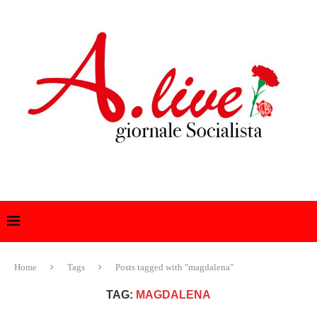
Home
Tags
Posts tagged with "magdalena"
TAG:
MAGDALENA