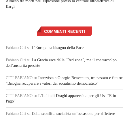
Almeno tre morti nell’esplosione presso la centrale idroelettrica di
Bargi
COMMENTI RECENTI
Fabiano Citi
su
L’Europa ha bisogno della Pace
Fabiano Citi
su
La Grecia esce dalla “Red zone”, ma il contraccolpo
dell’austerità persiste
CITI FABIANO
su
Intervista a Giorgio Benvenuto, tra passato e futuro:
“Bisogna recuperare i valori del socialismo democratico”
CITI FABIANO
su
L’Italia di Draghi apparecchia per gli Usa “E io
Pago”
Fabiano Citi
su
Dalla sconfitta socialista un’occasione per riflettere