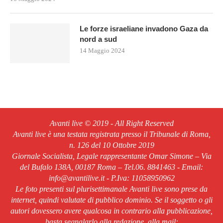
Le forze israeliane invadono Gaza da
nord a sud
14 Maggio 2024
Avanti live © 2019 - All Right Reserved
Avanti live è una testata registrata presso il Tribunale di Roma,
n. 126 del 10 Ottobre 2019
Giornale Socialista, Legale rappresentante Omar Simone – Via
del Bufalo 138A, 00187 Roma – Tel.06. 8841463 - Email:
info@avantilive.it - P.Iva: 11058950962
Le foto presenti sul plurisettimanale Avanti live sono prese da
internet, quindi valutate di pubblico dominio. Se il soggetto o gli
autori dovessero avere qualcosa in contrario alla pubblicazione,
basta segnalarlo alla redazione, alla mail: