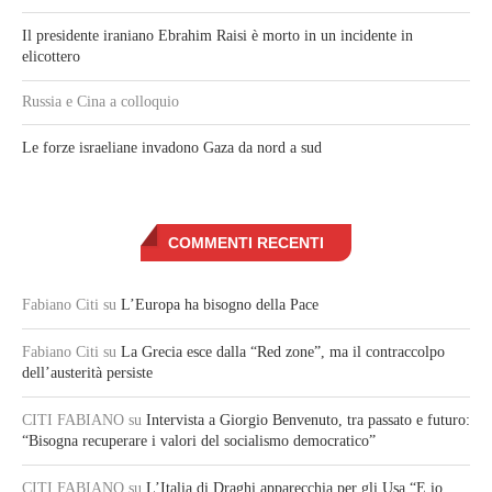
Il presidente iraniano Ebrahim Raisi è morto in un incidente in
elicottero
Russia e Cina a colloquio
Le forze israeliane invadono Gaza da nord a sud
COMMENTI RECENTI
Fabiano Citi
su
L’Europa ha bisogno della Pace
Fabiano Citi
su
La Grecia esce dalla “Red zone”, ma il contraccolpo
dell’austerità persiste
CITI FABIANO
su
Intervista a Giorgio Benvenuto, tra passato e futuro:
“Bisogna recuperare i valori del socialismo democratico”
CITI FABIANO
su
L’Italia di Draghi apparecchia per gli Usa “E io