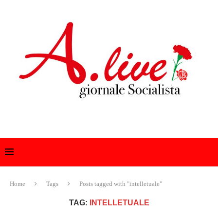
Home
Tags
Posts tagged with "intelletuale"
TAG:
INTELLETUALE