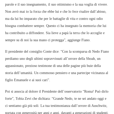
parole e il suo insegnamento, il suo ottimismo e la sua voglia di vivere.
Non avrò mai io la forza che ebbe lui e che lo fece risalire dall’abisso,
ma da lui ho imparato che per le battaglie di vita e contro ogni odio
bisogna combattere sempre. Questo ci ha insegnato la memoria che lui
ha contribuito a diffondere. Sia lieve a papà la terra che lo accoglie e
sempre su di noi la sua mano ci protegga”, aggiunge Fiano.
Il presidente del consiglio Conte dice: “Con la scomparsa di Nedo Fiano
perdiamo uno degli ultimi sopravvissuti all’orrore della Shoah, un
appassionato, prezioso testimone di una delle pagine più buie della
storia dell’umanità. Un commosso pensiero e una partecipe vicinanza al
figlio Emanuele e ai suoi cari”.
Poi si associa al dolore il Presidente dell’osservatorio “Roma! Può dirlo
forte”, Tobia Zevi che dichiara: “Grande Nedo, te ne sei andato oggi e
ci sentiamo già più soli. La tua testimonianza dall’orrore di Auschwitz,
portata con generosità per anni e anni, davanti a generazioni di studenti,