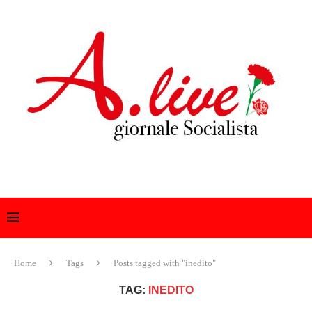
Home
Tags
Posts tagged with "inedito"
TAG:
INEDITO