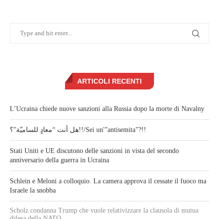
ARTICOLI RECENTI
L’Ucraina chiede nuove sanzioni alla Russia dopo la morte di Navalny
هل أنت “معادٍ للساميّة”؟!!/Sei un'”antisemita”?!!
Stati Uniti e UE discutono delle sanzioni in vista del secondo
anniversario della guerra in Ucraina
Schlein e Meloni a colloquio. La camera approva il cessate il fuoco ma
Israele la snobba
Scholz condanna Trump che vuole relativizzare la clausola di mutua
difesa della NATO