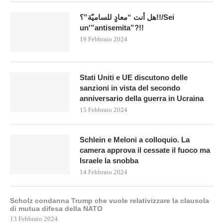
هل أنت “معادٍ للساميّة”؟!!/Sei
un'”antisemita”?!!
19 Febbraio 2024
Stati Uniti e UE discutono delle
sanzioni in vista del secondo
anniversario della guerra in Ucraina
15 Febbraio 2024
Schlein e Meloni a colloquio. La
camera approva il cessate il fuoco ma
Israele la snobba
14 Febbraio 2024
Scholz condanna Trump che vuole relativizzare la clausola
di mutua difesa della NATO
13 Febbraio 2024