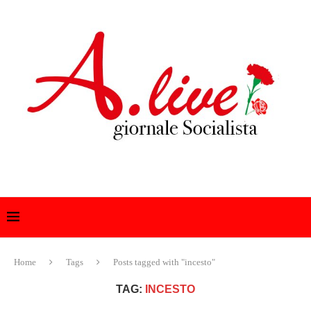
Home
Tags
Posts tagged with "incesto"
TAG:
INCESTO