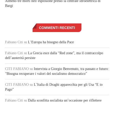
Almeno tre morti nell’esplosione presso la centrale idroelettrica di
Bargi
COMMENTI RECENTI
Fabiano Citi
su
L’Europa ha bisogno della Pace
Fabiano Citi
su
La Grecia esce dalla “Red zone”, ma il contraccolpo
dell’austerità persiste
CITI FABIANO
su
Intervista a Giorgio Benvenuto, tra passato e futuro:
“Bisogna recuperare i valori del socialismo democratico”
CITI FABIANO
su
L’Italia di Draghi apparecchia per gli Usa “E io
Pago”
Fabiano Citi
su
Dalla sconfitta socialista un’occasione per riflettere