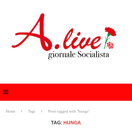
Home
Tags
Posts tagged with "hunga"
TAG:
HUNGA