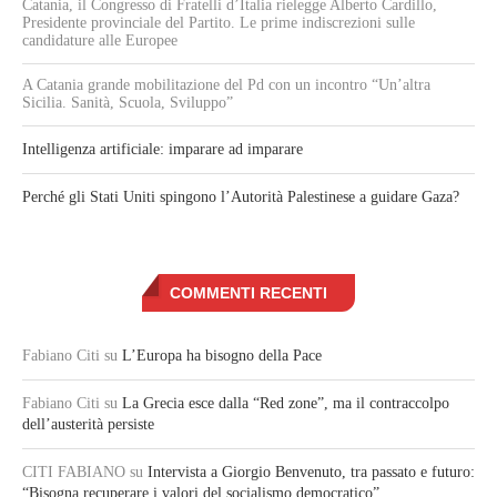
Catania, il Congresso di Fratelli d’Italia rielegge Alberto Cardillo,
Presidente provinciale del Partito. Le prime indiscrezioni sulle
candidature alle Europee
A Catania grande mobilitazione del Pd con un incontro “Un’altra
Sicilia. Sanità, Scuola, Sviluppo”
Intelligenza artificiale: imparare ad imparare
Perché gli Stati Uniti spingono l’Autorità Palestinese a guidare Gaza?
COMMENTI RECENTI
Fabiano Citi
su
L’Europa ha bisogno della Pace
Fabiano Citi
su
La Grecia esce dalla “Red zone”, ma il contraccolpo
dell’austerità persiste
CITI FABIANO
su
Intervista a Giorgio Benvenuto, tra passato e futuro:
“Bisogna recuperare i valori del socialismo democratico”