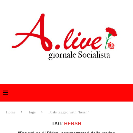
Home
Tags
Posts tagged with "hersh"
TAG:
HERSH