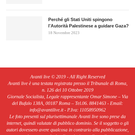
Perché gli Stati Uniti spingono
l’Autorità Palestinese a guidare Gaza?
18 Novembre 2023
Avanti live © 2019 - All Right Reserved
Avanti live è una testata registrata presso il Tribunale di Roma,
n. 126 del 10 Ottobre 2019
Giornale Socialista, Legale rappresentante Omar Simone – Via
del Bufalo 138A, 00187 Roma – Tel.06. 8841463 - Email:
info@avantilive.it - P.Iva: 11058950962
Le foto presenti sul plurisettimanale Avanti live sono prese da
internet, quindi valutate di pubblico dominio. Se il soggetto o gli
autori dovessero avere qualcosa in contrario alla pubblicazione,