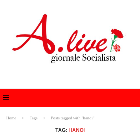
Home
Tags
Posts tagged with "hanoi"
TAG:
HANOI