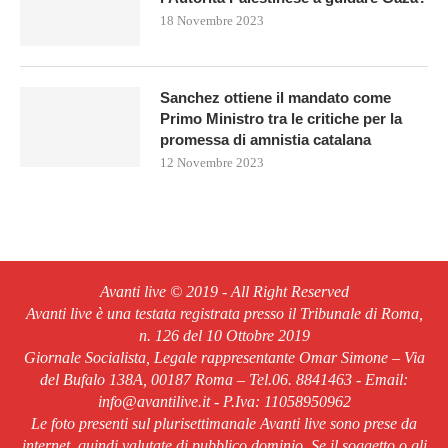
18 Novembre 2023
Sanchez ottiene il mandato come
Primo Ministro tra le critiche per la
promessa di amnistia catalana
12 Novembre 2023
Avanti live © 2019 - All Right Reserved
Avanti live è una testata registrata presso il Tribunale di Roma,
n. 126 del 10 Ottobre 2019
Giornale Socialista, Legale rappresentante Omar Simone – Via
del Bufalo 138A, 00187 Roma – Tel.06. 8841463 - Email:
info@avantilive.it - P.Iva: 11058950962
Le foto presenti sul plurisettimanale Avanti live sono prese da
internet, quindi valutate di pubblico dominio. Se il soggetto o gli