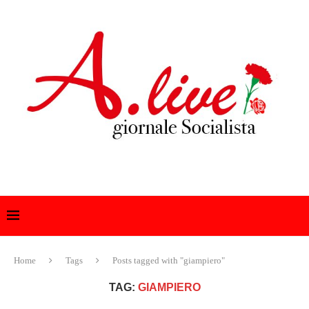
Home
Tags
Posts tagged with "giampiero"
TAG:
GIAMPIERO