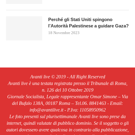
Perché gli Stati Uniti spingono
l’Autorità Palestinese a guidare Gaza?
18 Novembre 2023
Avanti live © 2019 - All Right Reserved
Avanti live è una testata registrata presso il Tribunale di Roma,
n. 126 del 10 Ottobre 2019
Giornale Socialista, Legale rappresentante Omar Simone – Via
del Bufalo 138A, 00187 Roma – Tel.06. 8841463 - Email:
info@avantilive.it - P.Iva: 11058950962
Le foto presenti sul plurisettimanale Avanti live sono prese da
internet, quindi valutate di pubblico dominio. Se il soggetto o gli
autori dovessero avere qualcosa in contrario alla pubblicazione,