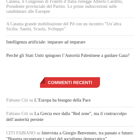
Catania, il Congresso di Fratelli d’Italia rielegge Alberto Cardillo,
Presidente provinciale del Partito. Le prime indiscrezioni sulle
candidature alle Europee
A Catania grande mobilitazione del Pd con un incontro “Un’altra
Sicilia. Sanità, Scuola, Sviluppo”
Intelligenza artificiale: imparare ad imparare
Perché gli Stati Uniti spingono l’Autorità Palestinese a guidare Gaza?
COMMENTI RECENTI
Fabiano Citi
su
L’Europa ha bisogno della Pace
Fabiano Citi
su
La Grecia esce dalla “Red zone”, ma il contraccolpo
dell’austerità persiste
CITI FABIANO
su
Intervista a Giorgio Benvenuto, tra passato e futuro:
“Bisogna recuperare i valori del socialismo democratico”