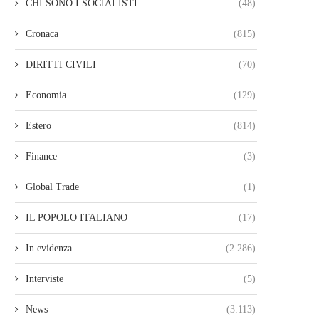
CHI SONO I SOCIALISTI
(48)
Cronaca
(815)
DIRITTI CIVILI
(70)
Economia
(129)
Estero
(814)
Finance
(3)
Global Trade
(1)
IL POPOLO ITALIANO
(17)
In evidenza
(2.286)
Interviste
(5)
News
(3.113)