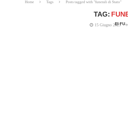
Home
Tags
Posts tagged with "funerali di Stato"
TAG:
FUNE
EI FU
15 Giugno 2023
written by
Ca