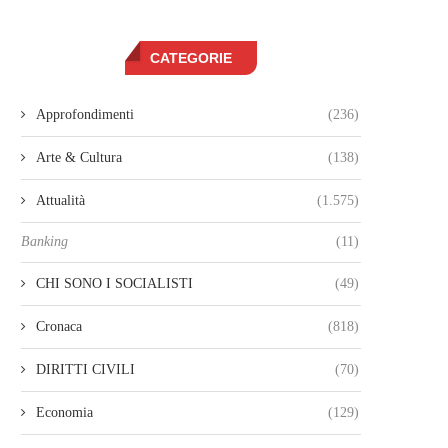
CATEGORIE
Approfondimenti
(236)
Arte & Cultura
(138)
Attualità
(1.575)
Banking
(11)
CHI SONO I SOCIALISTI
(49)
Cronaca
(818)
DIRITTI CIVILI
(70)
Economia
(129)