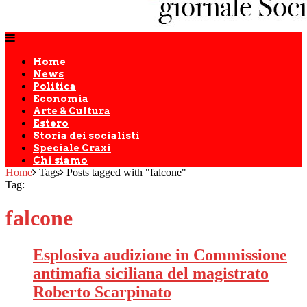
Home
News
Politica
Economia
Arte & Cultura
Estero
Storia dei socialisti
Speciale Craxi
Chi siamo
Home
Tags
Posts tagged with "falcone"
Tag:
falcone
Esplosiva audizione in Commissione
antimafia siciliana del magistrato
Roberto Scarpinato