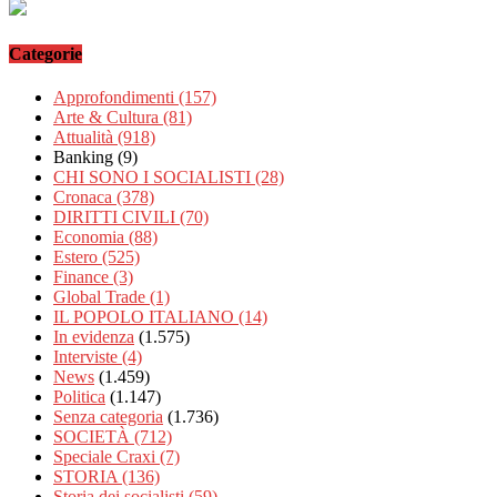
Categorie
Approfondimenti
(157)
Arte & Cultura
(81)
Attualità
(918)
Banking
(9)
CHI SONO I SOCIALISTI
(28)
Cronaca
(378)
DIRITTI CIVILI
(70)
Economia
(88)
Estero
(525)
Finance
(3)
Global Trade
(1)
IL POPOLO ITALIANO
(14)
In evidenza
(1.575)
Interviste
(4)
News
(1.459)
Politica
(1.147)
Senza categoria
(1.736)
SOCIETÀ
(712)
Speciale Craxi
(7)
STORIA
(136)
Storia dei socialisti
(59)