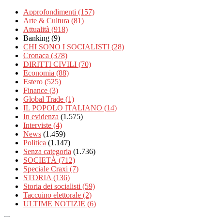
Approfondimenti
(157)
Arte & Cultura
(81)
Attualità
(918)
Banking
(9)
CHI SONO I SOCIALISTI
(28)
Cronaca
(378)
DIRITTI CIVILI
(70)
Economia
(88)
Estero
(525)
Finance
(3)
Global Trade
(1)
IL POPOLO ITALIANO
(14)
In evidenza
(1.575)
Interviste
(4)
News
(1.459)
Politica
(1.147)
Senza categoria
(1.736)
SOCIETÀ
(712)
Speciale Craxi
(7)
STORIA
(136)
Storia dei socialisti
(59)
Taccuino elettorale
(2)
ULTIME NOTIZIE
(6)