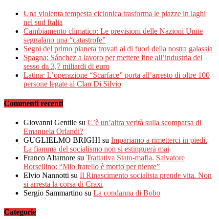
Una violenta tempesta ciclonica trasforma le piazze in laghi
nel sud Italia
Cambiamento climatico: Le previsioni delle Nazioni Unite
segnalano una “catastrofe”
Segni del primo pianeta trovati al di fuori della nostra galassia
Spagna: Sánchez a lavoro per mettere fine all’industria del
sesso da 3,7 miliardi di euro
Latina: L’operazione “Scarface” porta all’arresto di oltre 100
persone legate al Clan Di Silvio
Commenti recenti
Giovanni Gentile
su
C’è un’altra verità sulla scomparsa di
Emanuela Orlandi?
GUGLIELMO BRIGHI
su
Impariamo a rimetterci in piedi.
La fiamma del socialismo non si estinguerà mai
Franco Altamore
su
Trattativa Stato-mafia. Salvatore
Borsellino: “Mio fratello è morto per niente”
Elvio Nannotti
su
Il Rinascimento socialista prende vita. Non
si arresta la corsa di Craxi
Sergio Sammartino
su
La condanna di Bobo
Categorie