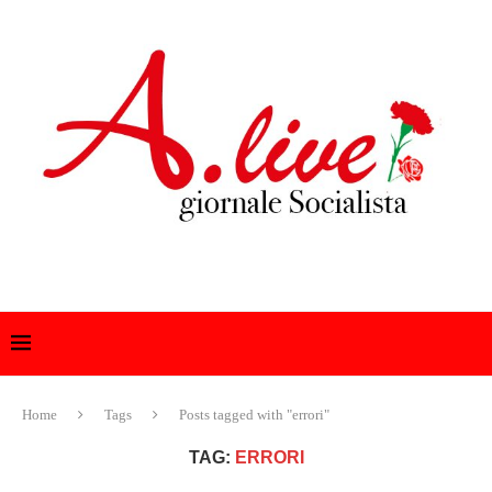
Home
Tags
Posts tagged with "errori"
TAG:
ERRORI