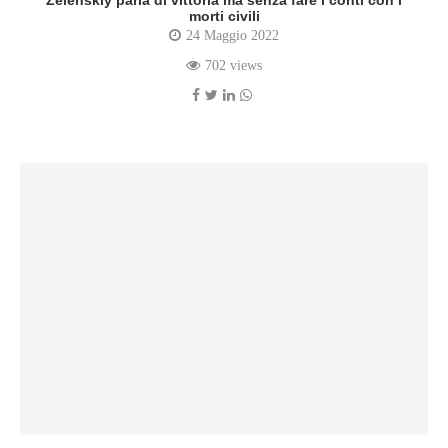
Zelenskiy parla di vittoria ma senza fare i conti con i
morti civili
24 Maggio 2022
702 views