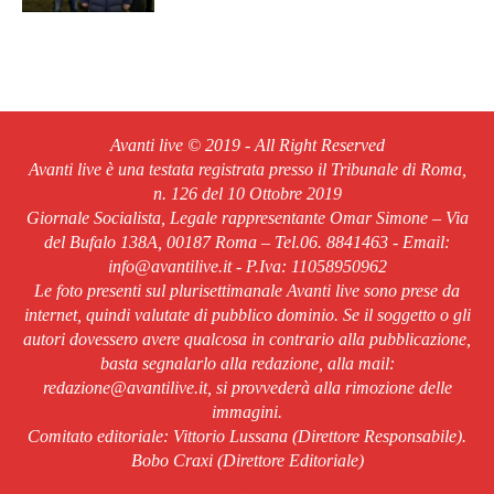
Avanti live © 2019 - All Right Reserved
Avanti live è una testata registrata presso il Tribunale di Roma,
n. 126 del 10 Ottobre 2019
Giornale Socialista, Legale rappresentante Omar Simone – Via
del Bufalo 138A, 00187 Roma – Tel.06. 8841463 - Email:
info@avantilive.it - P.Iva: 11058950962
Le foto presenti sul plurisettimanale Avanti live sono prese da
internet, quindi valutate di pubblico dominio. Se il soggetto o gli
autori dovessero avere qualcosa in contrario alla pubblicazione,
basta segnalarlo alla redazione, alla mail:
redazione@avantilive.it, si provvederà alla rimozione delle
immagini.
Comitato editoriale: Vittorio Lussana (Direttore Responsabile).
Bobo Craxi (Direttore Editoriale)