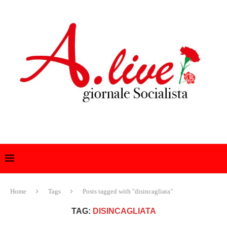
Home
Tags
Posts tagged with "disincagliata"
TAG:
DISINCAGLIATA