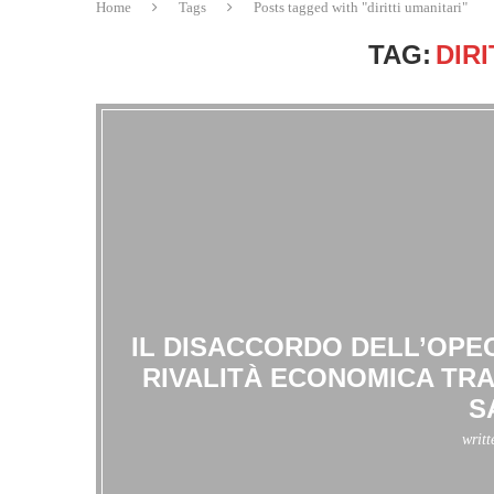
Home
Tags
Posts tagged with "diritti umanitari"
TAG:
DIR
IL DISACCORDO DELL’OPE
RIVALITÀ ECONOMICA TRA 
S
writ