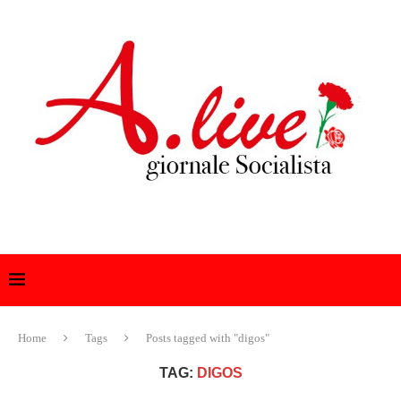
Home
Tags
Posts tagged with "digos"
TAG:
DIGOS